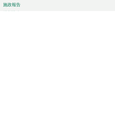
施政報告
特別推介
澳門資訊
天氣
交通
公眾假期
文娛康體
城市資訊
澳門便覽
統計數字
公佈告示
新聞