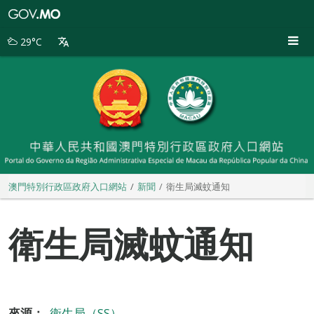
澳
門
特
29°C
別
行
政
區
政
府
入
口
網
站
澳門特別行政區政府入口網站
新聞
衛生局滅蚊通知
衛生局滅蚊通知
來源：
衛生局（SS）