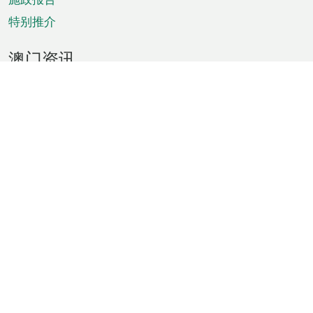
特别推介
澳门资讯
天气
交通
公众假期
文娱康体
城市资讯
澳门便览
统计数字
公布告示
新闻
短片