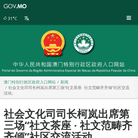
澳
门
特
31°C
别
行
政
区
政
府
入
口
网
站
澳门特别行政区政府入口网站
新闻
社会文化司司长柯岚出席第三场“社文茶座 ‧ 社文范畴齐齐倾”社区交流
活动。
社会文化司司长柯岚出席第
三场“社文茶座 ‧ 社文范畴齐
齐倾”社区交流活动。