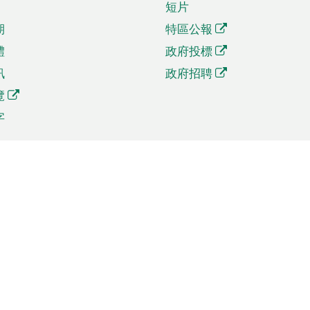
短片
期
特區公報
體
政府投標
訊
政府招聘
覽
字
及貿易
相關連結
資
手機應用程式目錄
貿會展
社交媒體目錄
商機和服務
專題網站目錄
訊
RSS訂閱目錄
權
表格下載