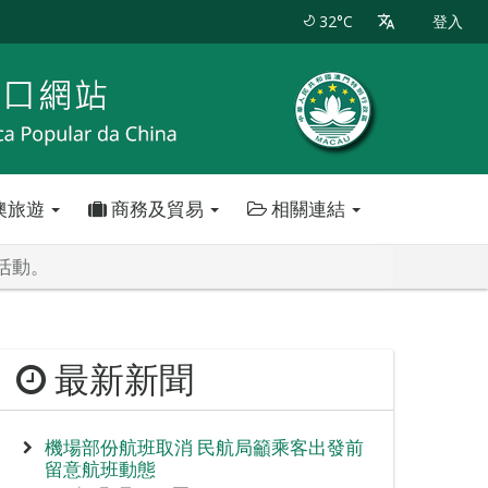
32°C
登入
澳旅遊
商務及貿易
相關連結
活動。
最新新聞
機場部份航班取消 民航局籲乘客出發前
留意航班動態