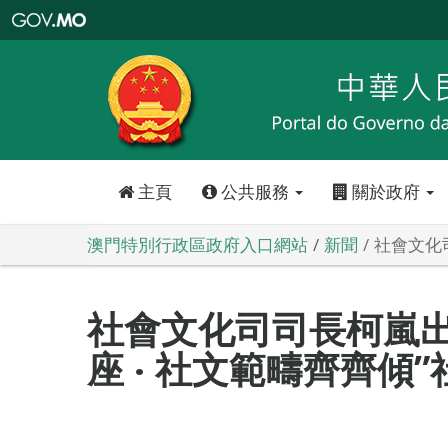
澳
門
特
別
行
政
區
政
府
入
口
網
站
主頁
公共服務
關於政府
澳門特別行政區政府入口網站
新聞
社會文化
社會文化司司長柯嵐出
座 ‧ 社文範疇齊齊傾