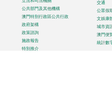
立法和司法機關
單
交通
公共部門及其他機構
公眾假
澳門特別行政區公共行政
文娛康
政府架構
城市資
政策諮詢
澳門便
施政報告
統計數
特別推介
來澳旅遊
商務
計劃行程
貿易投
觀光
澳門經
娛樂消閒
中小企
購物
市場資
節日盛事
知識產