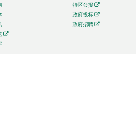
期
特区公报
体
政府投标
讯
政府招聘
览
字
及贸易
相关连结
资
手机应用程序目录
贸会展
社交媒体目录
商机和服务
专题网站目录
讯
RSS订阅目录
权
表格下载