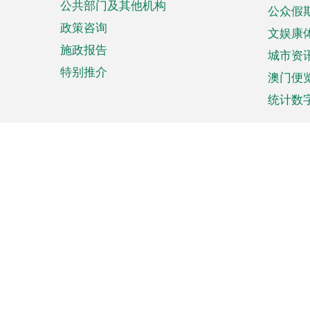
公共部门及其他机构
公众假
政策咨询
文娱康
施政报告
城市资
特别推介
澳门便
统计数
来澳旅游
商务
计划行程
贸易投
观光
澳门经
娱乐休闲
中小企
购物
市场资
节日盛事
知识产
网
网
页