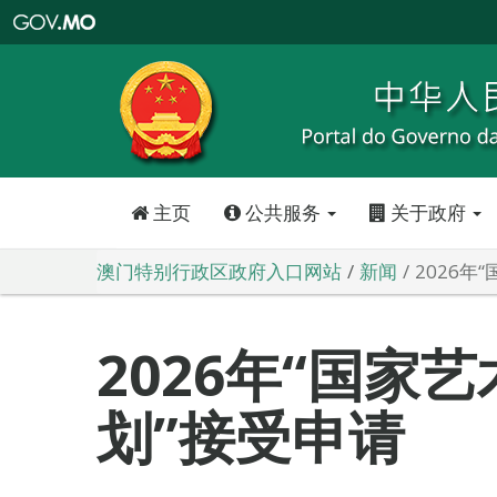
澳
门
特
别
行
政
区
政
府
入
口
网
站
主页
公共服务
关于政府
澳门特别行政区政府入口网站
新闻
2026年
2026年“国家
划”接受申请