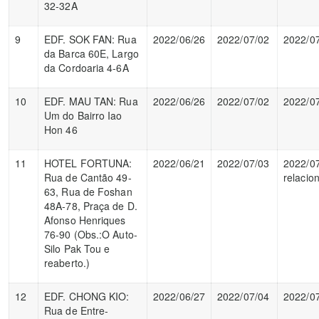
32-32A
9
EDF. SOK FAN: Rua
2022/06/26
2022/07/02
2022/0
da Barca 60E, Largo
da Cordoaria 4-6A
10
EDF. MAU TAN: Rua
2022/06/26
2022/07/02
2022/0
Um do Bairro Iao
Hon 46
11
HOTEL FORTUNA:
2022/06/21
2022/07/03
2022/0
Rua de Cantão 49-
relacio
63, Rua de Foshan
48A-78, Praça de D.
Afonso Henriques
76-90 (Obs.:O Auto-
Silo Pak Tou e
reaberto.)
12
EDF. CHONG KIO:
2022/06/27
2022/07/04
2022/0
Rua de Entre-