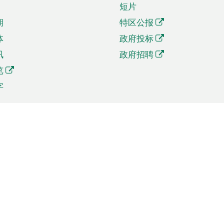
短片
期
特区公报
体
政府投标
讯
政府招聘
览
字
及贸易
相关连结
资
手机应用程序目录
贸会展
社交媒体目录
商机和服务
专题网站目录
讯
RSS订阅目录
权
表格下载