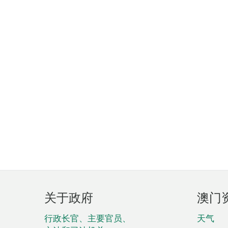
页
关于政府
澳门
脚
菜
行政长官、主要官员、
天气