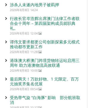
涉杀人未遂内地男子被羁押
2026年8月8日 14:24
行政长官岑浩辉出席澳门法律工作者联
合会十周年 – 第四届架构成员就职典
礼。
2026年8月8日 12:04
谭伟文要求都更公司创新探索多元模式
推动都市更新工作
2026年8月8日 11:28
港珠澳大桥澳门跨境货物转运站启用三
周年 助力港澳物流高效联通
2026年8月8日 10:00
最后两天！万款好物、1 元限定、百万
元抽奖齐集名优展
2026年8月8日 09:54
受热带气旋 “白海豚” 影响 部分航班取
消
2026年8月7日 22:27