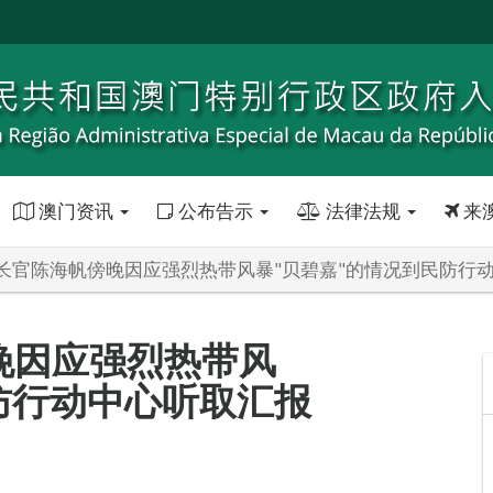
澳门资讯
公布告示
法律法规
来
长官陈海帆傍晚因应强烈热带风暴"贝碧嘉"的情况到民防行
晚因应强烈热带风
防行动中心听取汇报