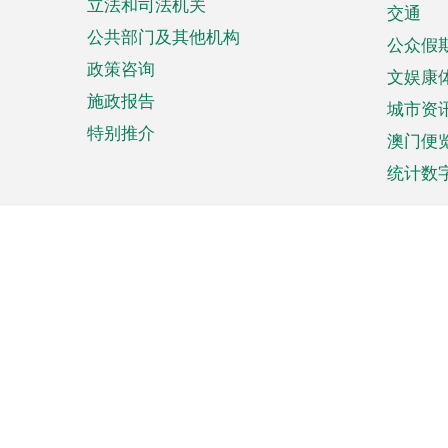
立法和司法机关
单
交通
公共部门及其他机构
公众假
政策咨询
文娱康
施政报告
城市资
特别推介
澳门便
统计数
来澳旅游
商务
计划行程
贸易投
观光
澳门经
娱乐休闲
中小企
购物
市场资
节日盛事
知识产