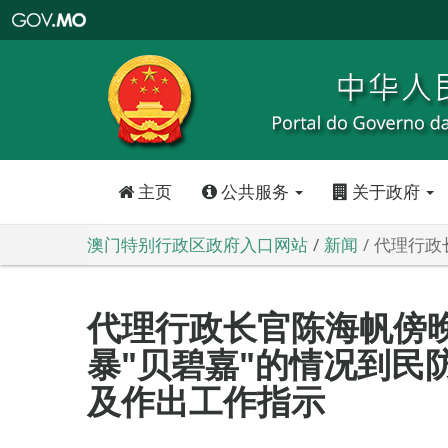
澳
门
特
别
行
政
区
政
府
入
口
网
站
主页
公共服务
关于政府
澳门特别行政区政府入口网站
新闻
代理行政
代理行政长官陈海帆傍
暴"贝碧嘉"的情况到民
及作出工作指示