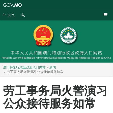
澳
门
特
30°C
别
行
政
区
政
府
入
口
网
站
澳门特别行政区政府入口网站
新闻
劳工事务局火警演习 公众接待服务如常
劳工事务局火警演习
公众接待服务如常