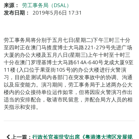
来源：
劳工事务局（DSAL）
发布日期：
2019年5月6日 17:31
劳工事务局将分别于五月七日(星期二)下午三时三十分
至四时正在澳门马揸度博士大马路221-279号先进广场
大厦的办公大楼及五月八日(星期三)上午十时至十时三
十分在澳门罗理基博士大马路614A-640号龙成大厦9至
11楼 (入口位于果亚街105号)的办公大楼进行火警演
习，目的是测试局内各部门在突发事故中的协调、沟通
以及应变能力。演习期间，劳工事务局于上述两办公大
楼内的公众接待单位运作如常，但将因应火警演习作出
适当的安排配合，敬请市民留意，并配合局方人员的相
关指示和安排。
上一篇：
行政长官崔世安出席《粤港澳大湾区发展规