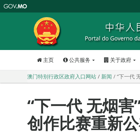
澳
门
特
别
行
政
区
政
府
入
口
网
站
主页
公共服务
关于政府
澳门特别行政区政府入口网站
新闻
“下一代
“下一代 无烟害
创作比赛重新公