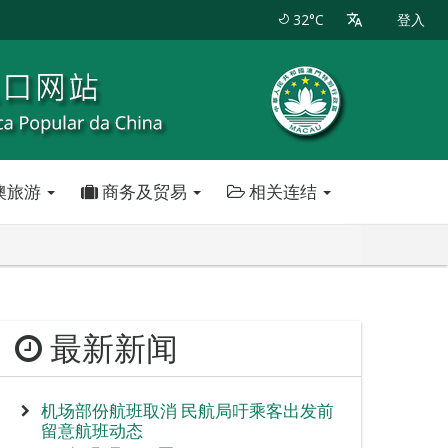
32°C
登入
澳旅游
商务及贸易
相关连结
最新新闻
机场部份航班取消 民航局吁乘客出发前
留意航班动态