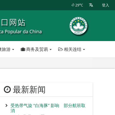
29°C
登入
澳旅游
商务及贸易
相关连结
最新新闻
受热带气旋 “白海豚” 影响 部分航班取
消