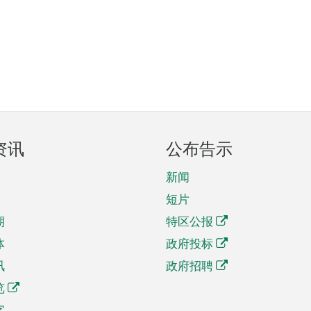
资讯
公布告示
新闻
短片
期
特区公报
体
政府投标
讯
政府招聘
览
字