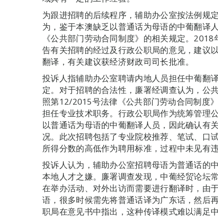
为跟进招聘的后续程序，辅助办公室按法例规
为，鉴于本澳缺乏以普通话为母语的中葡翻译人员
《公共部门劳动合同制度》的相关规定。201
告有关招聘的经过及行政公职局的意见，建议以
翻译，有关建议获经济财政司司长批准。
投诉人指辅助办公室聘请内地人员担任中葡翻
定。对于招聘的合法性，廉署经调查认为，公
照第12/2015号法律《公共部门劳动合同制
担任专业技术职务。行政公职局作为统筹管理
以普通话为母语的中葡翻译人员，因此确认有
况。此次招聘包括了专业院校推荐、笔试、口
所得分数的高低作为聘用标准，过程中未见有
投诉人认为，辅助办公室招聘母语为普通话的
本地人才之嫌。廉署调查发现，中葡经贸论坛
在举办活动、对外出访而需要进行翻译时，由
语，很多时候需先将普通话译为广东话，然后
职局在意见书中指出，这种传译模式难以满足