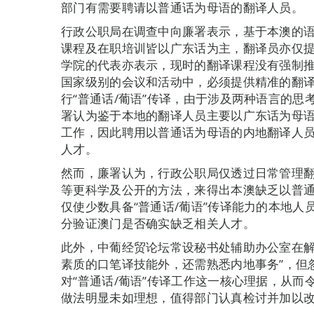
部门有需要聘请以普通话为母语的翻译人员。
行政公职局在调查中向廉署表示，基于本澳的语
课程及在职培训皆以广东话为主，翻译员亦仅提
学院的代表亦表示，现时的翻译课程没有强制推
国家级别的会议和活动中，必须提供精准的翻
行“普通话/葡语”传译，由于涉及两种语言的
署认为鉴于本地的翻译人员主要以广东话为母语
工作，因此聘用以普通话为母语的内地翻译人
人才。
然而，廉署认为，行政公职局仅透过日常管理
等更科学及公开的方法，来得出本澳缺乏以普
仅使少数具备“普通话/葡语”传译能力的本地
分验证澳门是否确实缺乏相关人才。
此外，中葡经贸论坛常设秘书处辅助办公室在解
素质的口笔译技能外，还需熟悉内地事务”，但
对“普通话/葡语”传译工作这一核心理据，从
做法明显未如理想，值得部门认真检讨并加以