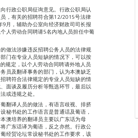
定向行政公职局征询意见。行政公职局认
，有关的招聘符合第12/2015号法律
8年9月，辅助办公室向经济财政司司长报
个人劳动合同聘请5名内地人员担任中葡
译的做法涉嫌违反招聘公务人员的法律规
共部门在专业人员短缺的情况下，可以按
度》的规定，以个人劳动合同聘请外地人员
公务员及翻译事务的部门，认为本澳缺乏
关招聘符合法律规定的专业人员短缺的情
试、面谈及履历分析等甄选环节，最后以
违法或违规之处。
中葡翻译人员的做法，有语言歧视、排挤
常设秘书处的工作语言是普通话及葡语，
于本澳培养的翻译员主要以广东话为母
再将广东话译为葡语，反之亦然。行政公
中葡经贸论坛常设秘书处的工作要求，该