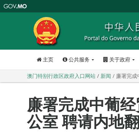
澳
门
特
别
行
政
区
政
府
入
口
网
站
主页
公共服务
关于政府
澳门特别行政区政府入口网站
新闻
廉署完成
廉署完成中葡经
公室 聘请内地