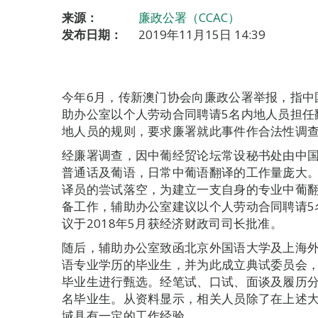
来源：
廉政公署（CCAC）
发布日期：
2019年11月15日 14:39
今年6月，传新澳门协会向廉政公署举报，指中
助办公室以个人劳动合同聘请5名内地人员担任
地人员的规则，要求廉署就此事件作合法性调
经廉署调查，因中葡经贸论坛常设秘书处由中
普通话及葡语，日常中葡语翻译的工作量庞大
译员的尝试落空，为建立一支自身的专业中葡
备工作，辅助办公室建议以个人劳动合同聘请5
议于2018年5月获经济财政司司长批准。
随后，辅助办公室致函北京外国语大学及上海
语专业学历的毕业生，并为此成立典试委员会，
毕业生进行甄选。经笔试、口试、面谈及履历分
名毕业生。从资料显示，相关人员除了在上述
域具有一定的工作经验。