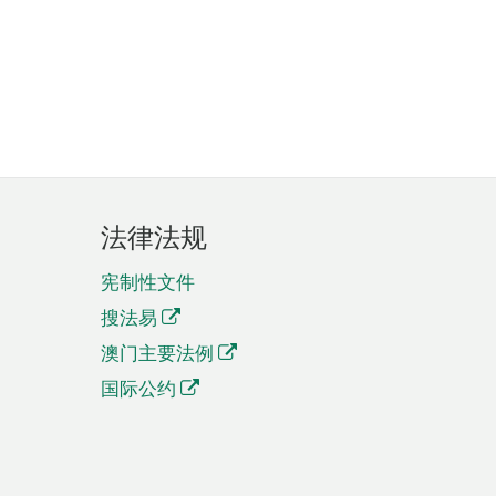
法律法规
宪制性文件
搜法易
澳门主要法例
国际公约