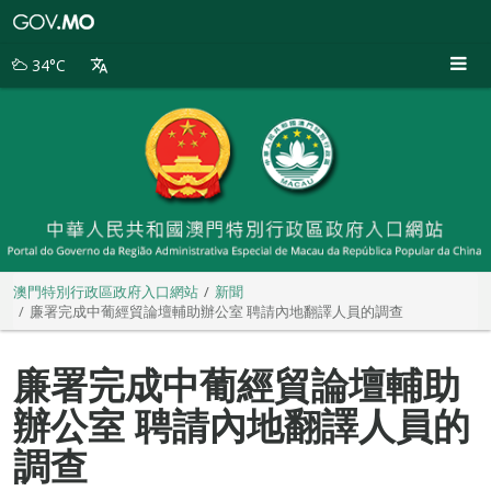
澳
門
特
34°C
別
行
政
區
政
府
入
口
網
站
澳門特別行政區政府入口網站
新聞
廉署完成中葡經貿論壇輔助辦公室 聘請內地翻譯人員的調查
廉署完成中葡經貿論壇輔助
辦公室 聘請內地翻譯人員的
調查