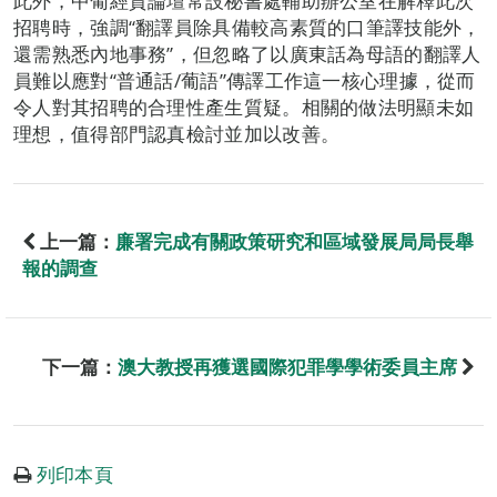
此外，中葡經貿論壇常設秘書處輔助辦公室在解釋此次
招聘時，強調“翻譯員除具備較高素質的口筆譯技能外，
還需熟悉內地事務”，但忽略了以廣東話為母語的翻譯人
員難以應對“普通話/葡語”傳譯工作這一核心理據，從而
令人對其招聘的合理性產生質疑。相關的做法明顯未如
理想，值得部門認真檢討並加以改善。
上一篇：
廉署完成有關政策研究和區域發展局局長舉
報的調查
下一篇：
澳大教授再獲選國際犯罪學學術委員主席
列印本頁