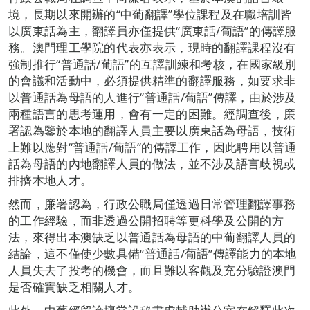
境，長期以來開辦的“中葡翻譯”學位課程及在職培訓皆
以廣東話為主，翻譯員亦僅提供“廣東話/葡語”的傳譯服
務。澳門理工學院的代表亦表示，現時的翻譯課程沒有
強制推行“普通話/葡語”的互譯訓練和考核，在國家級別
的會議和活動中，必須提供精準的翻譯服務，如要求非
以普通話為母語的人進行“普通話/葡語”傳譯，由於涉及
兩種語言的思考運用，會有一定的困難。經調查後，廉
署認為鑒於本地的翻譯人員主要以廣東話為母語，技術
上難以應對“普通話/葡語”的傳譯工作，因此聘用以普通
話為母語的內地翻譯人員的做法，並不涉及語言歧視或
排擠本地人才。
然而，廉署認為，行政公職局僅透過日常管理翻譯事務
的工作經驗，而非透過公開招聘等更科學及公開的方
法，來得出本澳缺乏以普通話為母語的中葡翻譯人員的
結論，這不僅使少數具備“普通話/葡語”傳譯能力的本地
人員失去了投考的機會，而且難以客觀及充分驗證澳門
是否確實缺乏相關人才。