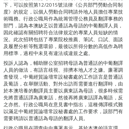
下，可以按照第12/2015號法律《公共部門勞動合同制
度》的規定，以個人勞動合同聘請外地人員擔任專業技
術職務。行政公職局作為統籌管理公務員及翻譯事務的
部門，認為本澳缺乏以普通話為母語的中葡翻譯人員，
因此確認有關招聘符合法律規定的專業人員短缺的情
況。此次招聘包括了專業院校推薦、筆試、口試、面談
及履歷分析等甄選環節，最後以所得分數的高低作為聘
用標準，過程中未見有違法或違規之處。
投訴人認為，輔助辦公室招聘母語為普通話的中葡翻譯
人員的做法，有語言歧視、排擠本地人才之嫌。廉署調
查發現，中葡經貿論壇常設秘書處的工作語言是普通話
及葡語，在舉辦活動、對外出訪而需要進行翻譯時，由
於本澳培養的翻譯員主要以廣東話為母語，很多時候需
先將普通話譯為廣東話，然後再將廣東話譯為葡語，反
之亦然。行政公職局在意見書中指出，這種傳譯模式難
以滿足中葡經貿論壇常設秘書處的工作要求，該部門有
需要聘請以普通話為母語的翻譯人員。
行政公職局在調查中向廉署表示，基於本澳的語言環