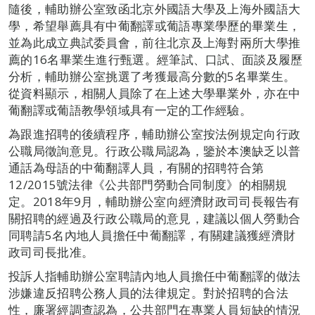
隨後，輔助辦公室致函北京外國語大學及上海外國語大
學，希望舉薦具有中葡翻譯或葡語專業學歷的畢業生，
並為此成立典試委員會，前往北京及上海對兩所大學推
薦的16名畢業生進行甄選。經筆試、口試、面談及履歷
分析，輔助辦公室挑選了考獲最高分數的5名畢業生。
從資料顯示，相關人員除了在上述大學畢業外，亦在中
葡翻譯或葡語教學領域具有一定的工作經驗。
為跟進招聘的後續程序，輔助辦公室按法例規定向行政
公職局徵詢意見。行政公職局認為，鑒於本澳缺乏以普
通話為母語的中葡翻譯人員，有關的招聘符合第
12/2015號法律《公共部門勞動合同制度》的相關規
定。2018年9月，輔助辦公室向經濟財政司司長報告有
關招聘的經過及行政公職局的意見，建議以個人勞動合
同聘請5名內地人員擔任中葡翻譯，有關建議獲經濟財
政司司長批准。
投訴人指輔助辦公室聘請內地人員擔任中葡翻譯的做法
涉嫌違反招聘公務人員的法律規定。對於招聘的合法
性，廉署經調查認為，公共部門在專業人員短缺的情況