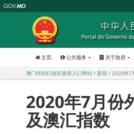
澳
门
特
别
行
政
区
政
府
入
口
网
站
主页
公共服务
关于政府
澳门特别行政区政府入口网站
新闻
2020
2020年7月
及澳汇指数