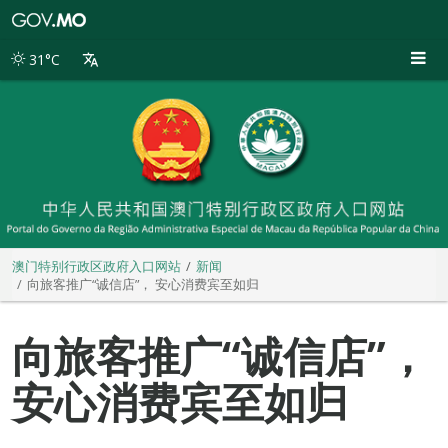
澳
门
特
31°C
别
行
政
区
政
府
入
口
网
站
澳门特别行政区政府入口网站
新闻
向旅客推广“诚信店”， 安心消费宾至如归
向旅客推广“诚信店”，
安心消费宾至如归