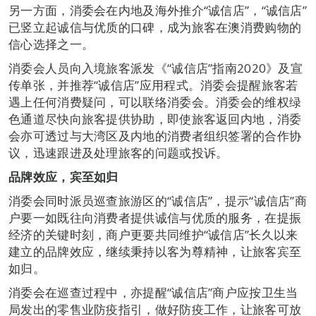
另一方面，消委会在内地及海外推介“诚信店”，“诚信店”
已竖立起诚信与优质的口碑，成为旅客在澳消费购物的
信心选择之一。
消委会人员向入境旅客派发《“诚信店”指南2020》及宣
传单张，并推荐“诚信店”应用程式。消委会提醒旅客若
遇上任何消费疑问，可以联络消委会。消委会的维权绿
色通道尽快向旅客提供协助，即使旅客返回内地，消委
会亦可透过与大湾区及内地的消费者组织签署的合作协
议，迅速跟进及处理旅客的问题或投诉。
品牌效应
，
宾至如归
消委会同时派员巡查旅游区的“诚信店”，提示“诚信店”商
户要一如既往向消费者提供诚信与优质的服务，在提振
经济的关键时刻，商户更要共同维护“诚信店”长久以来
建立的品牌效应，继续秉持以客为尊精神，让旅客宾至
如归。
消委会在巡查过程中，亦提醒“诚信店”商户应按卫生当
局发出的零售业防疫指引，做好防疫工作，让旅客可放