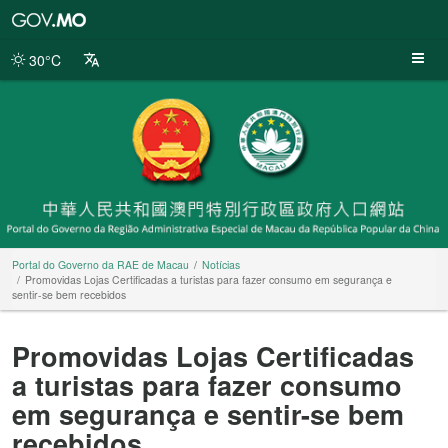
Portal
do
Governo
30°C
da
RAE
de
Macau
Portal do Governo da RAE de Macau
Notícias
Promovidas Lojas Certificadas a turistas para fazer consumo em segurança e
sentir-se bem recebidos
Promovidas Lojas Certificadas
a turistas para fazer consumo
em segurança e sentir-se bem
recebidos