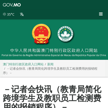
澳
门
特
35°C
别
行
政
区
政
府
入
口
网
站
澳门特别行政区政府入口网站
新闻
－记者会快讯（教青局简化跨境学生及教职员工检测费用的报销程
序）－
－记者会快讯（教青局简化
跨境学生及教职员工检测费
用的报销程序）－