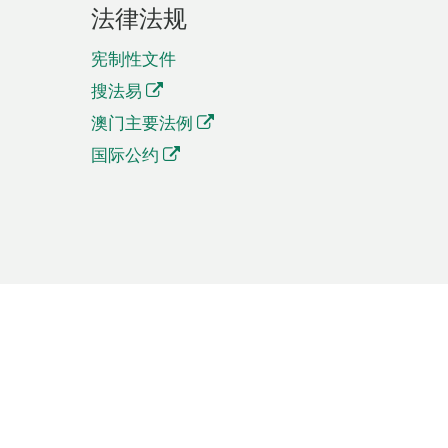
法律法规
宪制性文件
搜法易
澳门主要法例
国际公约