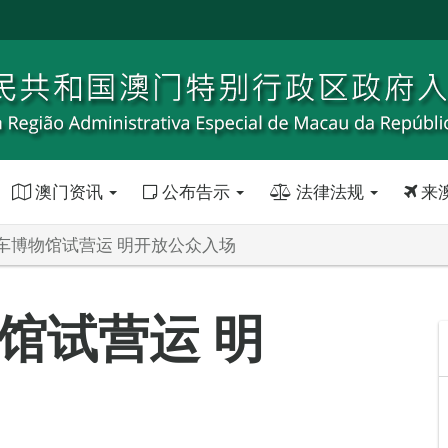
澳门资讯
公布告示
法律法规
来
车博物馆试营运 明开放公众入场
馆试营运 明