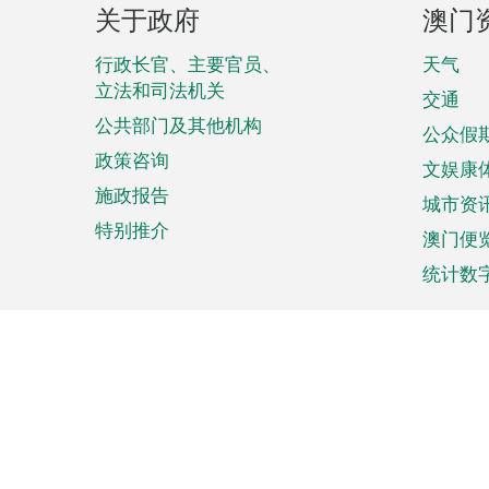
页
关于政府
澳门
脚
菜
行政长官、主要官员、
天气
立法和司法机关
单
交通
公共部门及其他机构
公众假
政策咨询
文娱康
施政报告
城市资
特别推介
澳门便
统计数
来澳旅游
商务
计划行程
贸易投
观光
澳门经
娱乐休闲
中小企
购物
市场资