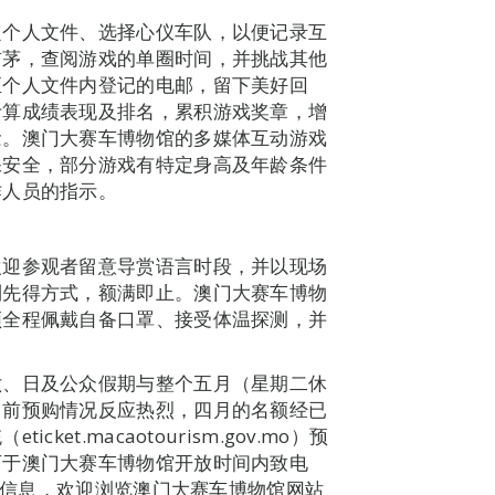
定个人文件、选择心仪车队，以便记录互
前茅，查阅游戏的单圈时间，并挑战其他
至个人文件内登记的电邮，留下美好回
计算成绩表现及排名，累积游戏奖章，增
念。澳门大赛车博物馆的多媒体互动游戏
保安全，部分游戏有特定身高及年龄条件
作人员的指示。
欢迎参观者留意导赏语言时段，并以现场
到先得方式，额满即止。澳门大赛车博物
须全程佩戴自备口罩、接受体温探测，并
六、日及公众假期与整个五月（星期二休
目前预购情况反应热烈，四月的名额经已
et.macaotourism.gov.mo）预
可于澳门大赛车博物馆开放时间内致电
6。更多最新信息，欢迎浏览澳门大赛车博物馆网站