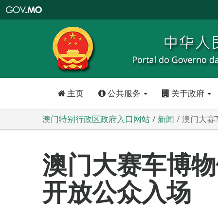
澳
门
特
别
行
政
区
政
府
入
口
网
站
主页
公共服务
关于政府
澳门特别行政区政府入口网站
新闻
澳门大赛
澳门大赛车博物
开放公众入场