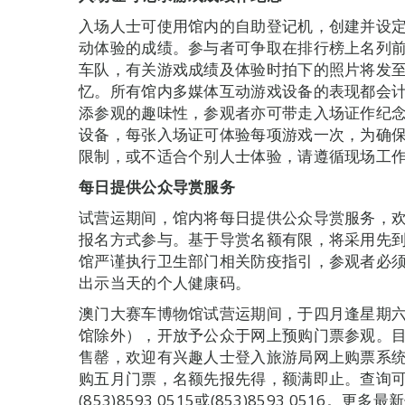
入场人士可使用馆内的自助登记机，创建并设
动体验的成绩。参与者可争取在排行榜上名列
车队，有关游戏成绩及体验时拍下的照片将发
忆。所有馆内多媒体互动游戏设备的表现都会
添参观的趣味性，参观者亦可带走入场证作纪
设备，每张入场证可体验每项游戏一次，为确
限制，或不适合个别人士体验，请遵循现场工
每日提供公众导赏服务
试营运期间，馆内将每日提供公众导赏服务，
报名方式参与。基于导赏名额有限，将采用先
馆严谨执行卫生部门相关防疫指引，参观者必
出示当天的个人健康码。
澳门大赛车博物馆试营运期间，于四月逢星期
馆除外），开放予公众于网上预购门票参观。
售罄，欢迎有兴趣人士登入旅游局网上购票系统（etick
购五月门票，名额先报先得，额满即止。查询
(853)8593 0515或(853)8593 051