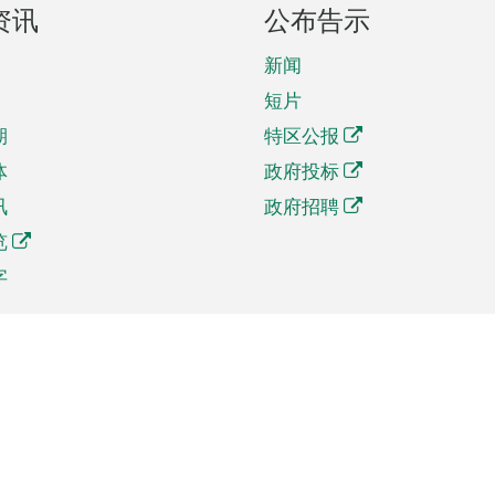
资讯
公布告示
新闻
短片
期
特区公报
体
政府投标
讯
政府招聘
览
字
及贸易
相关连结
资
手机应用程序目录
贸会展
社交媒体目录
商机和服务
专题网站目录
讯
RSS订阅目录