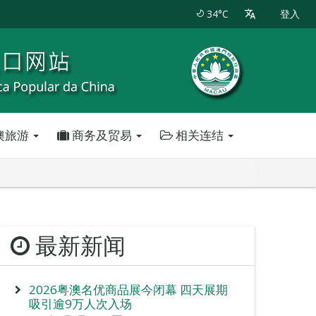
34°C
登入
澳旅游
商务及贸易
相关连结
最新新闻
2026粤澳名优商品展今闭幕 四天展期
吸引逾9万人次入场