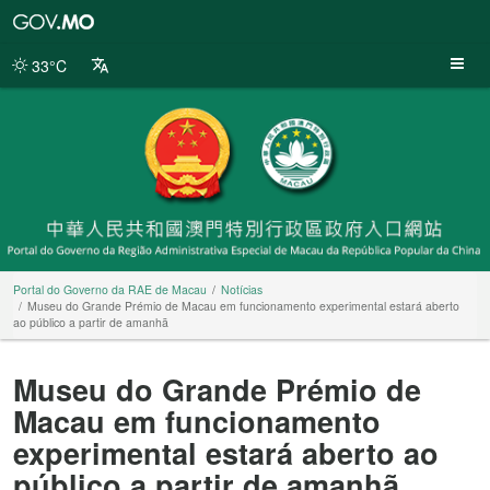
Portal
do
Governo
33°C
da
RAE
de
Macau
Portal do Governo da RAE de Macau
Notícias
Museu do Grande Prémio de Macau em funcionamento experimental estará aberto
ao público a partir de amanhã
Museu do Grande Prémio de
Macau em funcionamento
experimental estará aberto ao
público a partir de amanhã