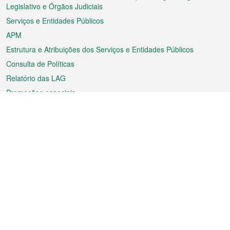
rodapé
Legislativo e Órgãos Judiciais
Serviços e Entidades Públicos
APM
Estrutura e Atribuições dos Serviços e Entidades Públicos
Consulta de Políticas
Relatório das LAG
Promoções especiais
Sobre a RAEM
Tempo
Transporte
Feriados
Cultura e lazer
Informação de Macau
Ficheiro sobre Macau
Estatísticas