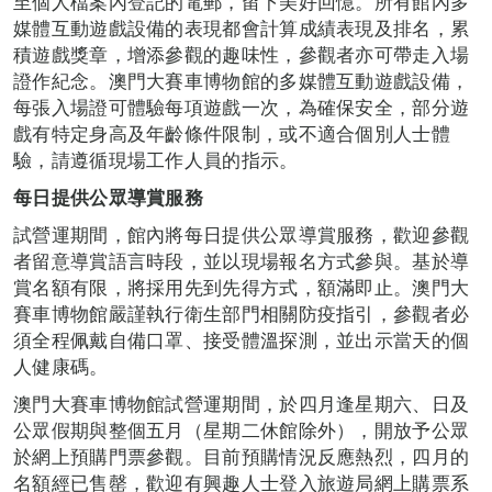
至個人檔案內登記的電郵，留下美好回憶。所有館內多
媒體互動遊戲設備的表現都會計算成績表現及排名，累
積遊戲獎章，增添參觀的趣味性，參觀者亦可帶走入場
證作紀念。澳門大賽車博物館的多媒體互動遊戲設備，
每張入場證可體驗每項遊戲一次，為確保安全，部分遊
戲有特定身高及年齡條件限制，或不適合個別人士體
驗，請遵循現場工作人員的指示。
每日提供公眾導賞服務
試營運期間，館內將每日提供公眾導賞服務，歡迎參觀
者留意導賞語言時段，並以現場報名方式參與。基於導
賞名額有限，將採用先到先得方式，額滿即止。澳門大
賽車博物館嚴謹執行衛生部門相關防疫指引，參觀者必
須全程佩戴自備口罩、接受體溫探測，並出示當天的個
人健康碼。
澳門大賽車博物館試營運期間，於四月逢星期六、日及
公眾假期與整個五月（星期二休館除外），開放予公眾
於網上預購門票參觀。目前預購情況反應熱烈，四月的
名額經已售罄，歡迎有興趣人士登入旅遊局網上購票系