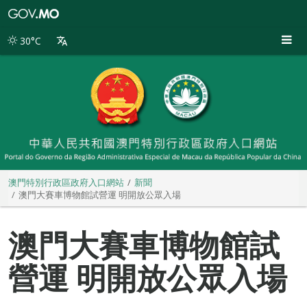
澳
門
特
30°C
別
行
政
區
政
府
入
口
網
站
澳門特別行政區政府入口網站
新聞
澳門大賽車博物館試營運 明開放公眾入場
澳門大賽車博物館試
營運 明開放公眾入場