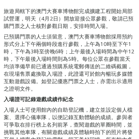
旅遊局轄下的澳門大賽車博物館完成擴建工程開始局部
試營運，明天（4月2日）開放迎接公眾參觀，敬請已預
購門票之人士核對參觀日期，安排時間入場。
已預購門票的人士須留意，澳門大賽車博物館採用預約
形式分上下午兩個時段進行參觀，上午為10時至下午1
時，下午為3時至傍晚6時；上午最後入場時間為中午12
時，下午最後入場時間則為5時。每位公眾在參觀當天
均須準備早前已通過預購系統電郵傳送的二維碼截圖，
在現場售票處換取入場證，此證還可於館內暢玩多媒體
互動遊戲設備。如登記優惠門票之人士，亦需出示適用
之證明文件。
入場證可記錄遊戲成績作紀念
入場人士可使用館內的自助登記機，建立並設定個人檔
案、選擇心儀車隊，以便記錄互動體驗的成績。參與者
可爭取在排行榜上名列前茅，查閱遊戲的單圈時間，並
挑戰其他車隊，有關遊戲成績及體驗時拍下的照片將發