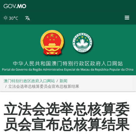
澳
门
特
30°C
别
行
政
区
政
府
入
口
网
站
澳门特别行政区政府入口网站
新闻
立法会选举总核算委员会宣布总核算结果
立法会选举总核算委
员会宣布总核算结果