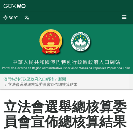
澳
門
特
30°C
別
行
政
區
政
府
入
口
網
站
澳門特別行政區政府入口網站
新聞
立法會選舉總核算委員會宣佈總核算結果
立法會選舉總核算委
員會宣佈總核算結果