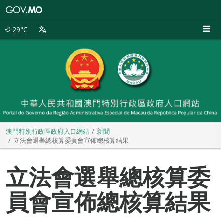
澳
門
特
29°C
別
行
政
區
政
府
入
口
網
站
澳門特別行政區政府入口網站
新聞
立法會選舉總核算委員會宣佈總核算結果
立法會選舉總核算委
員會宣佈總核算結果