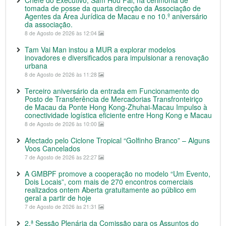
Chefe do Executivo, Sam Hou Fai, na cerimónia de
tomada de posse da quarta direcção da Associação de
Agentes da Área Jurídica de Macau e no 10.º aniversário
da associação.
8 de Agosto de 2026 às 12:04
Tam Vai Man instou a MUR a explorar modelos
inovadores e diversificados para impulsionar a renovação
urbana
8 de Agosto de 2026 às 11:28
Terceiro aniversário da entrada em Funcionamento do
Posto de Transferência de Mercadorias Transfronteiriço
de Macau da Ponte Hong Kong-Zhuhai-Macau Impulso à
conectividade logística eficiente entre Hong Kong e Macau
8 de Agosto de 2026 às 10:00
Afectado pelo Ciclone Tropical “Golfinho Branco” – Alguns
Voos Cancelados
7 de Agosto de 2026 às 22:27
A GMBPF promove a cooperação no modelo “Um Evento,
Dois Locais”, com mais de 270 encontros comerciais
realizados ontem Aberta gratuitamente ao público em
geral a partir de hoje
7 de Agosto de 2026 às 21:31
2.ª Sessão Plenária da Comissão para os Assuntos do