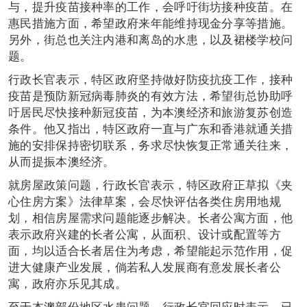
与，提升疫苗接种率的工作，会呼吁街坊接种疫苗。在
惠民措施方面，希望政府来年能维持现金分享等措施。
另外，街总也关注内港和离岛的水患，以及裙楼学校问
题。
行政长官表示，特区政府坚持做好防疫抗疫工作，接种
疫苗是预防新冠病毒肺炎的有效方法，希望街总协助呼
吁居民尽快接种新冠疫苗，为本澳经济和旅游复苏创造
条件。他又指出，特区政府一直与广东和香港就通关措
施的安排保持密切联系，务求尽快恢复正常通关往来，
从而提振本澳经济。
就房屋政策问题，行政长官表示，特区政府正草拟《夹
心住房方案》法律草案，会尽快评估各类住房用地规
划，相信房屋需求问题能逐步解决。长者公寓方面，他
表示政府兴建的长者公寓，从面积、设计或配置等方
面，均以适合长者居住为考虑，希望能起示范作用，促
进大健康产业发展，倘若私人发展商有意发展长者公
寓，政府亦乐见其成。
至于本澳部份地区水患问题，行政长官回应时表示，已