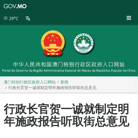
澳
门
特
29°C
别
行
政
区
政
府
入
口
网
站
澳门特别行政区政府入口网站
新闻
行政长官贺一诚就制定明年施政报告听取街总意见
行政长官贺一诚就制定明
年施政报告听取街总意见