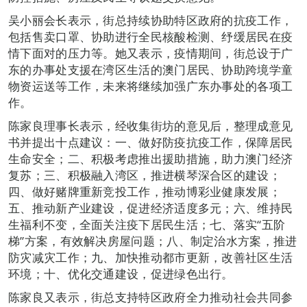
吴小丽会长表示，街总持续协助特区政府的抗疫工作，
包括售卖口罩、协助进行全民核酸检测、纾缓居民在疫
情下面对的压力等。她又表示，疫情期间，街总设于广
东的办事处支援在湾区生活的澳门居民、协助跨境学童
物资运送等工作，未来将继续加强广东办事处的各项工
作。
陈家良理事长表示，经收集街坊的意见后，整理成意见
书并提出十点建议：一、做好防疫抗疫工作，保障居民
生命安全；二、积极考虑推出援助措施，助力澳门经济
复苏；三、积极融入湾区，推进横琴深合区的建设；
四、做好赌牌重新竞投工作，推动博彩业健康发展；
五、推动新产业建设，促进经济适度多元；六、维持民
生福利不变，全面关注疫下居民生活；七、落实“五阶
梯”方案，有效解决房屋问题；八、制定治水方案，推进
防灾减灾工作；九、加快推动都市更新，改善社区生活
环境；十、优化交通建设，促进绿色出行。
陈家良又表示，街总支持特区政府全力推动社会共同参