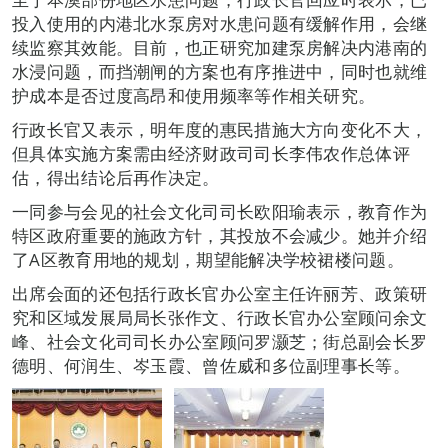
投入使用的内港北水泵房对水患问题有缓解作用，会继
续监察其效能。目前，也正研究加建泵房解决内港南的
水浸问题，而挡潮闸的方案也有序推进中，同时也就维
护成本是否过度高昂和使用频率等作相关研究。
行政长官又表示，明年度的惠民措施大方向变化不大，
但具体实施方案需由经济财政司司长李伟农作总体评
估，得出结论后再作决定。
一同参与会见的社会文化司司长欧阳瑜表示，教育作为
特区政府重要的施政方针，其投放不会减少。她并介绍
了A区教育用地的规划，期望能解决学校裙楼问题。
出席会面的还包括行政长官办公室主任许丽芳、政策研
究和区域发展局局长张作文、行政长官办公室顾问余文
峰、社会文化司司长办公室顾问罗灏芝；街总副会长罗
德明、何润生、岑玉霞、曾佐威和多位副理事长等。