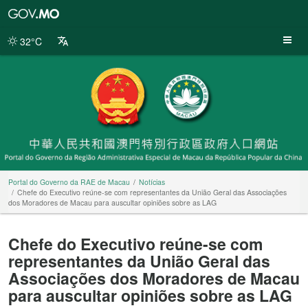
Portal
do
Governo
32°C
da
RAE
de
Macau
Portal do Governo da RAE de Macau
Notícias
Chefe do Executivo reúne-se com representantes da União Geral das Associações
dos Moradores de Macau para auscultar opiniões sobre as LAG
Chefe do Executivo reúne-se com
representantes da União Geral das
Associações dos Moradores de Macau
para auscultar opiniões sobre as LAG