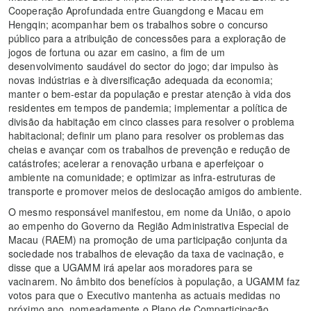
Cooperação Aprofundada entre Guangdong e Macau em
Hengqin; acompanhar bem os trabalhos sobre o concurso
público para a atribuição de concessões para a exploração de
jogos de fortuna ou azar em casino, a fim de um
desenvolvimento saudável do sector do jogo; dar impulso às
novas indústrias e à diversificação adequada da economia;
manter o bem-estar da população e prestar atenção à vida dos
residentes em tempos de pandemia; implementar a política de
divisão da habitação em cinco classes para resolver o problema
habitacional; definir um plano para resolver os problemas das
cheias e avançar com os trabalhos de prevenção e redução de
catástrofes; acelerar a renovação urbana e aperfeiçoar o
ambiente na comunidade; e optimizar as infra-estruturas de
transporte e promover meios de deslocação amigos do ambiente.
O mesmo responsável manifestou, em nome da União, o apoio
ao empenho do Governo da Região Administrativa Especial de
Macau (RAEM) na promoção de uma participação conjunta da
sociedade nos trabalhos de elevação da taxa de vacinação, e
disse que a UGAMM irá apelar aos moradores para se
vacinarem. No âmbito dos benefícios à população, a UGAMM faz
votos para que o Executivo mantenha as actuais medidas no
próximo ano, nomeadamente o Plano de Comparticipação