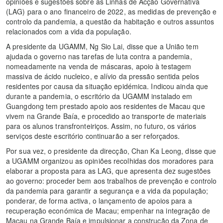
opiniões e sugestões sobre as Linhas de Acção Governativa
(LAG) para o ano financeiro de 2022, as medidas de prevenção e
controlo da pandemia, a questão da habitação e outros assuntos
relacionados com a vida da população.
A presidente da UGAMM, Ng Sio Lai, disse que a União tem
ajudada o governo nas tarefas de luta contra a pandemia,
nomeadamente na venda de máscaras, apoio à testagem
massiva de ácido nucleico, e alívio da pressão sentida pelos
residentes por causa da situação epidémica. Indicou ainda que
durante a pandemia, o escritório da UGAMM instalado em
Guangdong tem prestado apoio aos residentes de Macau que
vivem na Grande Baía, e procedido ao transporte de materiais
para os alunos transfronteiriços. Assim, no futuro, os vários
serviços deste escritório continuarão a ser reforçados.
Por sua vez, o presidente da direcção, Chan Ka Leong, disse que
a UGAMM organizou as opiniões recolhidas dos moradores para
elaborar a proposta para as LAG, que apresenta dez sugestões
ao governo: proceder bem aos trabalhos de prevenção e controlo
da pandemia para garantir a segurança e a vida da população;
ponderar, de forma activa, o lançamento de apoios para a
recuperação económica de Macau; empenhar na integração de
Macau na Grande Baía e impulsionar a construção da Zona de