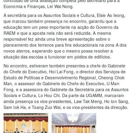
conclusão de uma avaliação completa pelo secretário para a
Economia e Finanças, Lei Wai Nong.
A secretária para os Assuntos Sociais e Cultura, Elsie Ao Ieong,
que marcou também presença no encontro, garantiu que a
educação tem um peso importante na acção do Governo da
RAEM e que a aposta nela não será reduzida. A mesma
responsável fez ainda uma breve apresentação sobre o
planeamento dos terrenos para fins educacionais na zona A dos
novos aterros, esperando que o mesmo possa resolver a
situação das escolas a funcionar em pódios de edifícios.
No encontro, estiveram também presentes a chefe do Gabinete
do Chefe do Executivo, Hoi Lai Fong, o director dos Serviços de
Estudo de Políticas e Desenvolvimento Regional, Cheong Chok
Man, o assessor do Gabinete do Chefe do Executivo, U Man
Fong, e a assessora do Gabinete da Secretária para os Assuntos
Sociais e Cultura, Lo Hou Chi. Da parte da UGAMM, marcaram
ainda presença os vice-presidentes, Law Tak Meng, Ho Ion Sang,
Sam Iok Ha, e Tsang Zuo Wai, e os vice-presidentes da direcção.