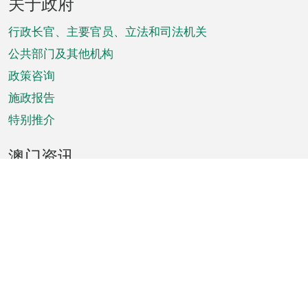
关于政府
脚
菜
行政长官、主要官员、立法和司法机关
单
公共部门及其他机构
政策咨询
施政报告
特别推介
澳门资讯
天气
交通
公众假期
文娱康体
城市资讯
澳门便览