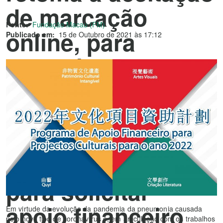
de marcação
Fonte:
Fundação Macau (FM)
online, para
Publicado em:
15 de Outubro de 2021 às 17:12
posterior entrega
pessoal dos
documentos
necessários, em
suporte de papel,
para solicitar
apoio financeiro
Em virtude da evolução da pandemia da pneumonia causada
pelo novo tipo de coronavírus e, em articulação com os trabalhos