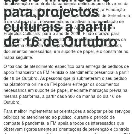
de prevenção e controlo da pandemia definidos pelo Governo da
para projectos
Região Administrativa Especial de Macau (RAEM), a Fundação
Macau (FM) estipulou e anunciou, para os dias 25 de Setembro a
culturais a partir
5 de Outubro p.p., novas medidas relativas à apresentação de
pedidos no âmbito do “Programa de Apoio financeiro para
Projectos Culturais” para o ano de 2022. Findo o prazo para
de 16 de Outubro
submeter o formulário do pedido de apoio financeiro através da
plataforma online da FM, o prazo para a entrega pessoal dos
documentos necessários, em suporte de papel, é o constante no
mapa seguinte.
O “balcão de atendimento específico para entrega de pedidos de
apoio financeiro” da FM reinicia o atendimento presencial a partir
de 18 de Outubro. As pessoas que já submeteram o seu pedido
na plataforma online da FM podem entregar os documentos
necessários em suporte de papel, mediante marcação prévia na
mesma plataforma, a partir das 9h00 da manhã do dia 16 de
Outubro.
Para melhor implementar as orientações a adoptar pelos serviços
públicos no atendimento ao público, durante o período de
combate à pandemia, a FM apela a todos os interessados que
observem rigorosamente as orientações de prevenção e controlo