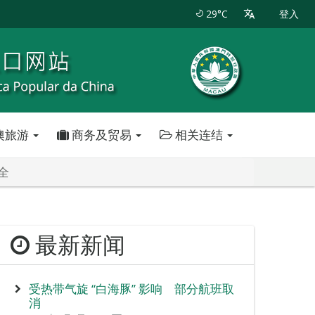
29°C
登入
澳旅游
商务及贸易
相关连结
全
最新新闻
受热带气旋 “白海豚” 影响 部分航班取
消