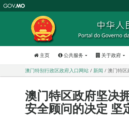
澳
门
特
别
行
政
区
政
府
入
口
网
站
主页
公共服务
关于政府
澳门特别行政区政府入口网站
新闻
澳门特区
澳门特区政府坚决拥
安全顾问的决定 坚