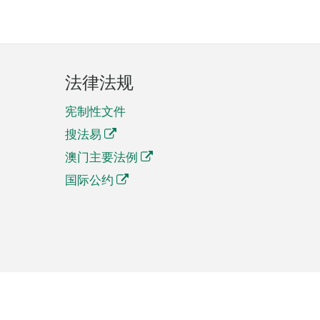
法律法规
宪制性文件
搜法易
澳门主要法例
国际公约