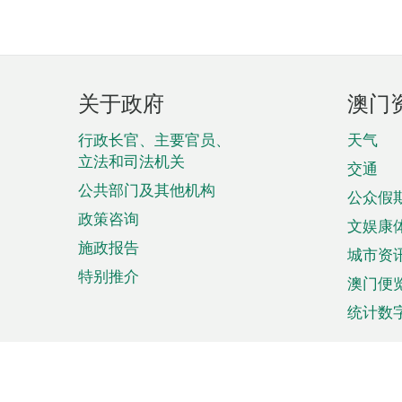
页
关于政府
澳门
脚
菜
行政长官、主要官员、
天气
立法和司法机关
单
交通
公共部门及其他机构
公众假
政策咨询
文娱康
施政报告
城市资
特别推介
澳门便
统计数
来澳旅游
商务
计划行程
贸易投