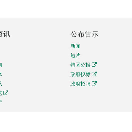
资讯
公布告示
新闻
短片
期
特区公报
体
政府投标
讯
政府招聘
览
字
及贸易
相关连结
资
手机应用程序目录