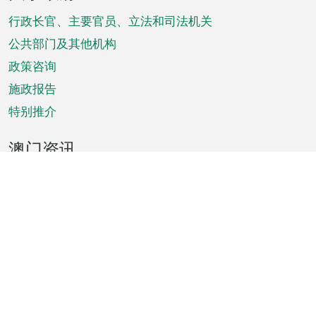
脚
菜
行政长官、主要官员、立法和司法机关
单
公共部门及其他机构
政策咨询
施政报告
特别推介
澳门资讯
天气
交通
公众假期
文娱康体
城市资讯
澳门便览
统计数字