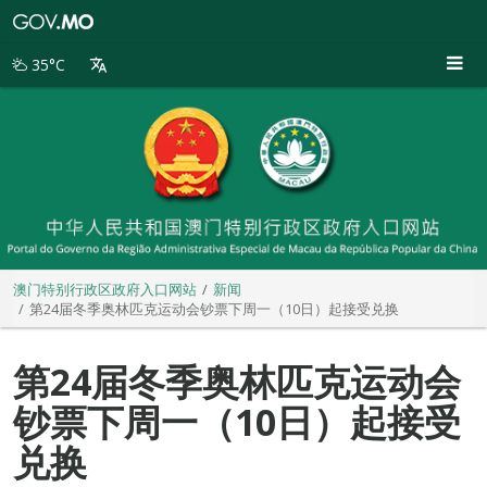
澳
门
特
35°C
别
行
政
区
政
府
入
口
网
站
澳门特别行政区政府入口网站
新闻
第24届冬季奥林匹克运动会钞票下周一（10日）起接受兑换
第24届冬季奥林匹克运动会
钞票下周一（10日）起接受
兑换