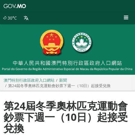
澳
門
特
30°C
別
行
政
區
政
府
入
口
網
站
澳門特別行政區政府入口網站
新聞
第24屆冬季奧林匹克運動會鈔票下週一（10日）起接受兌換
第24屆冬季奧林匹克運動會
鈔票下週一（10日）起接受
兌換