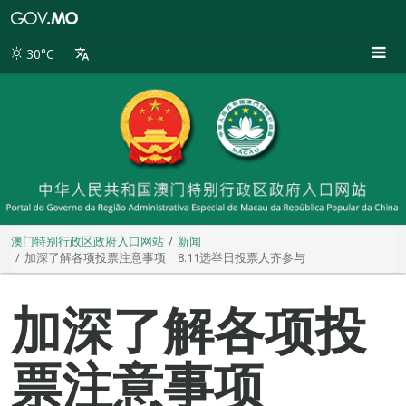
澳
门
特
30°C
别
行
政
区
政
府
入
口
网
站
澳门特别行政区政府入口网站
新闻
加深了解各项投票注意事项 8.11选举日投票人齐参与
加深了解各项投
票注意事项