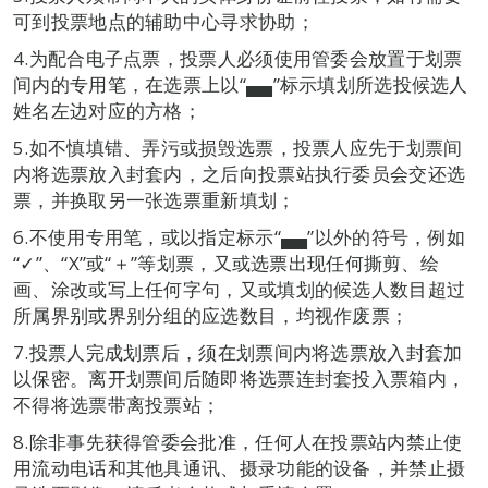
可到投票地点的辅助中心寻求协助；
4.为配合电子点票，投票人必须使用管委会放置于划票
间内的专用笔，在选票上以“▄▄”标示填划所选投候选人
姓名左边对应的方格；
5.如不慎填错、弄污或损毁选票，投票人应先于划票间
内将选票放入封套内，之后向投票站执行委员会交还选
票，并换取另一张选票重新填划；
6.不使用专用笔，或以指定标示“▄▄”以外的符号，例如
“✓”、“X”或“＋”等划票，又或选票出现任何撕剪、绘
画、涂改或写上任何字句，又或填划的候选人数目超过
所属界别或界别分组的应选数目，均视作废票；
7.投票人完成划票后，须在划票间内将选票放入封套加
以保密。离开划票间后随即将选票连封套投入票箱内，
不得将选票带离投票站；
8.除非事先获得管委会批准，任何人在投票站内禁止使
用流动电话和其他具通讯、摄录功能的设备，并禁止摄