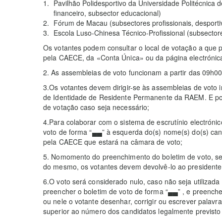
Pavilhão Polidesportivo da Universidade Politécnica d
financeiro, subsector educacional)
Fórum de Macau (subsectores profissionais, desportiv
Escola Luso-Chinesa Técnico-Profissional (subsectore
Os votantes podem consultar o local de votação a que 
pela CAECE, da «Conta Única» ou da página electrónica
2. As assembleias de voto funcionam a partir das 09h00
3.Os votantes devem dirigir-se às assembleias de voto 
de Identidade de Residente Permanente da RAEM. E pode
de votação caso seja necessário;
4.Para colaborar com o sistema de escrutínio electróni
voto de forma “▄▄” à esquerda do(s) nome(s) do(s) cand
pela CAECE que estará na câmara de voto;
5. Nomomento do preenchimento do boletim de voto, se 
do mesmo, os votantes devem devolvê-lo ao presidente
6.O voto será considerado nulo, caso não seja utilizad
preencher o boletim de voto de forma “▄▄” , e preenche
ou nele o votante desenhar, corrigir ou escrever palavr
superior ao número dos candidatos legalmente previsto 