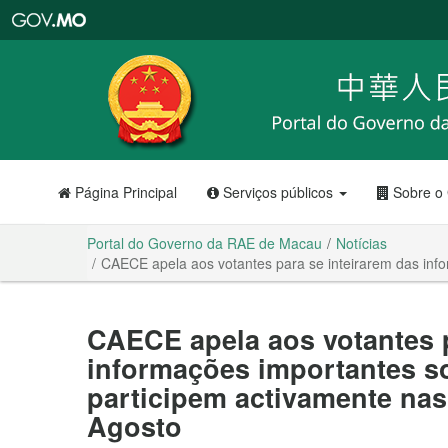
Portal
do
Governo
da
RAE
de
Macau
Página Principal
Serviços públicos
Sobre o
Portal do Governo da RAE de Macau
Notícias
CAECE apela aos votantes para se inteirarem das info
CAECE apela aos votantes p
informações importantes so
participem activamente nas
Agosto