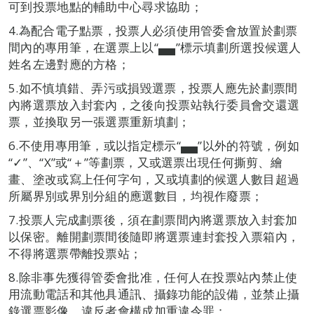
可到投票地點的輔助中心尋求協助；
4.為配合電子點票，投票人必須使用管委會放置於劃票
間內的專用筆，在選票上以“▄▄”標示填劃所選投候選人
姓名左邊對應的方格；
5.如不慎填錯、弄污或損毀選票，投票人應先於劃票間
內將選票放入封套內，之後向投票站執行委員會交還選
票，並換取另一張選票重新填劃；
6.不使用專用筆，或以指定標示“▄▄”以外的符號，例如
“✓”、“X”或“＋”等劃票，又或選票出現任何撕剪、繪
畫、塗改或寫上任何字句，又或填劃的候選人數目超過
所屬界別或界別分組的應選數目，均視作廢票；
7.投票人完成劃票後，須在劃票間內將選票放入封套加
以保密。離開劃票間後隨即將選票連封套投入票箱內，
不得將選票帶離投票站；
8.除非事先獲得管委會批准，任何人在投票站內禁止使
用流動電話和其他具通訊、攝錄功能的設備，並禁止攝
錄選票影像，違反者會構成加重違令罪；