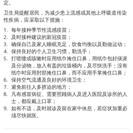
定。
卫生局提醒居民，为减少患上流感或其他上呼吸道传染
性疾病，应采取以下措施：
每年接种季节性流感疫苗；
及时接种建议的新冠疫苗；
确保自己及家人睡眠充足，饮食均衡以及勤做运动；
保持良好的个人卫生习惯，勤洗手；
打喷嚏或咳嗽时应用纸巾掩住口鼻，用纸巾包好痰涎
及分泌物，放入有盖的垃圾桶内，及尽快洗手；没有
纸巾时应用肘部掩住口鼻，而不应用手掌掩住口鼻；
保持空气流通及良好的环境卫生；
避免前往人多挤迫的地方；
凡有感冒病征、需要照顾病人及进入医院及诊所的人
士，都应戴上口罩；
如有不适，及时就诊及留在家中休息，若症状加重必
须尽快就医。