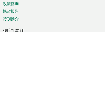
政策咨询
施政报告
特别推介
澳门资讯
天气
交通
公众假期
文娱康体
城市资讯
澳门便览
统计数字
公布告示