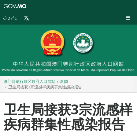
澳
门
特
27°C
别
行
政
区
政
府
入
口
网
站
澳门特别行政区政府入口网站
新闻
卫生局接获3宗流感样疾病群集性感染报告
卫生局接获3宗流感样
疾病群集性感染报告