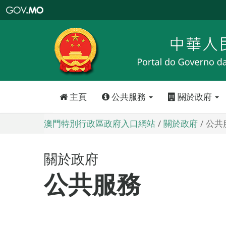
澳
門
特
別
行
政
區
政
府
入
口
網
站
主頁
公共服務
關於政府
澳門特別行政區政府入口網站
關於政府
公共
關於政府
公共服務