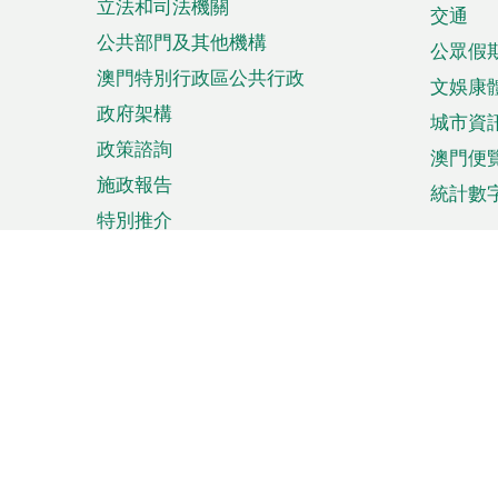
立法和司法機關
單
交通
公共部門及其他機構
公眾假
澳門特別行政區公共行政
文娛康
政府架構
城市資
政策諮詢
澳門便
施政報告
統計數
特別推介
來澳旅遊
商務
計劃行程
貿易投
觀光
澳門經
娛樂消閒
中小企
購物
市場資
節日盛事
知識產