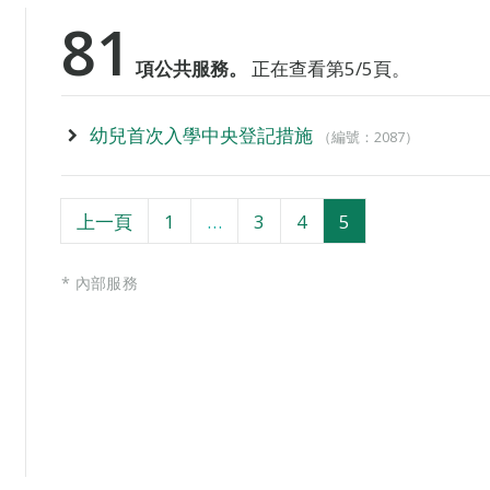
81
項公共服務。
正在查看第5/5頁。
幼兒首次入學中央登記措施
（編號：2087）
頁
頁
頁
頁
上一頁
1
…
3
4
5
面
面
面
面
* 內部服務