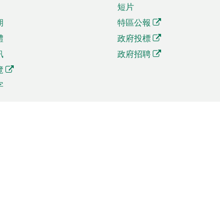
短片
期
特區公報
體
政府投標
訊
政府招聘
覽
字
及貿易
相關連結
資
手機應用程式目錄
貿會展
社交媒體目錄
商機和服務
專題網站目錄
訊
RSS訂閱目錄
權
表格下載