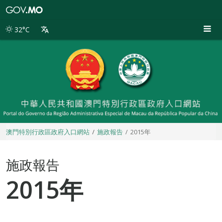
澳
門
特
32°C
別
行
政
區
政
府
入
口
網
站
澳門特別行政區政府入口網站
施政報告
2015年
施政報告
2015年