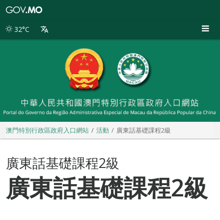
澳
門
特
32°C
別
行
政
區
政
府
入
口
網
站
澳門特別行政區政府入口網站
活動
廣東話基礎課程2級
廣東話基礎課程2級
廣東話基礎課程2級