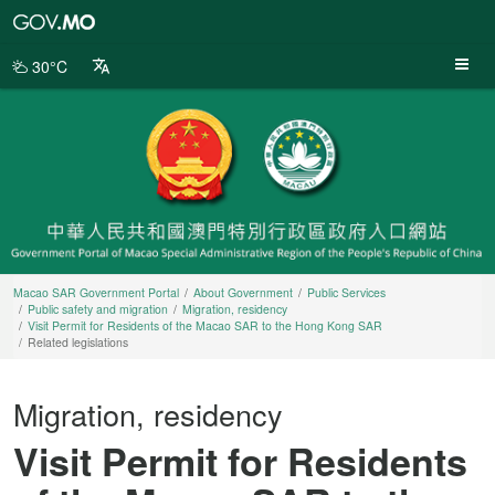
Macao
SAR
Government
30°C
Portal
Macao SAR Government Portal
About Government
Public Services
Public safety and migration
Migration, residency
Visit Permit for Residents of the Macao SAR to the Hong Kong SAR
Related legislations
Migration, residency
Visit Permit for Residents