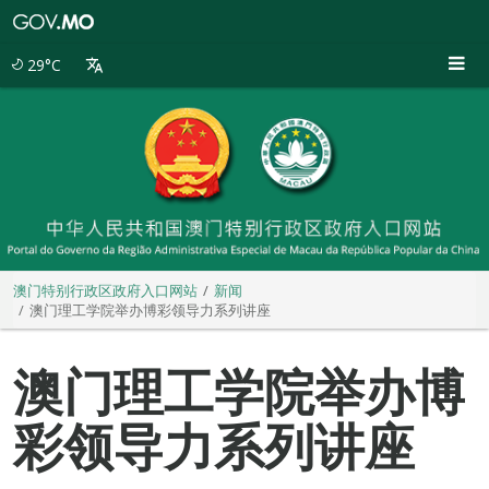
澳
门
特
29°C
别
行
政
区
政
府
入
口
网
站
澳门特别行政区政府入口网站
新闻
澳门理工学院举办博彩领导力系列讲座
澳门理工学院举办博
彩领导力系列讲座