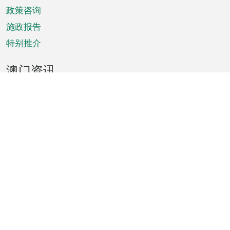
政策咨询
施政报告
特别推介
澳门资讯
天气
交通
公众假期
文娱康体
城市资讯
澳门便览
统计数字
公布告示