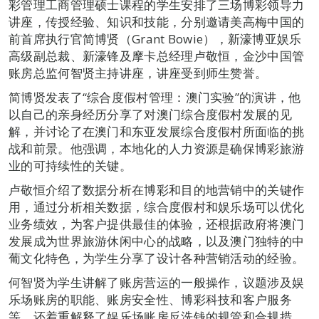
彩管理工商管理硕士课程的学生安排了三场博彩领导力
讲座，传授经验、知识和技能，分别邀请美高梅中国的
前首席执行官简博贤（Grant Bowie），新濠博亚娱乐
高级副总裁、新濠锋及摩卡总经理卢敬恒，金沙中国管
账房总监何智贤主持讲座，讲座受到师生赞誉。
简博贤发表了“综合度假村管理：澳门实验”的演讲，他
以自己的亲身经历分享了对澳门综合度假村发展的见
解，并讨论了在澳门和东亚发展综合度假村所面临的挑
战和前景。他强调，本地化的人力资源是确保博彩旅游
业的可持续性的关键。
卢敬恒介绍了数据分析在博彩和目的地营销中的关键作
用，通过分析相关数据，综合度假村和娱乐场可以优化
业务绩效，为客户提供最佳的体验，还根据政府将澳门
发展成为世界旅游休闲中心的战略，以及澳门独特的中
葡文化特色，为学生分享了设计各种营销活动的经验。
何智贤为学生讲解了账房营运的一般操作，议题涉及娱
乐场账房的职能、账房安全性、博彩科技和客户服务
等，还着重解释了娱乐场账房反洗钱的规管和合规措