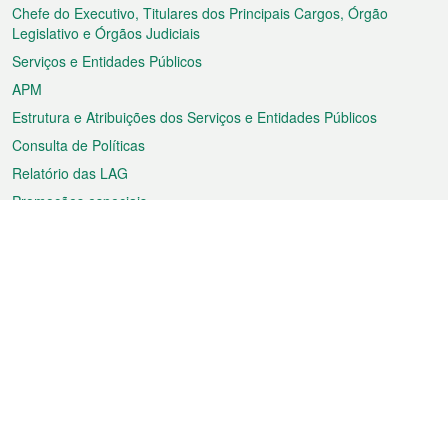
rodapé
Chefe do Executivo, Titulares dos Principais Cargos, Órgão
Legislativo e Órgãos Judiciais
Serviços e Entidades Públicos
APM
Estrutura e Atribuições dos Serviços e Entidades Públicos
Consulta de Políticas
Relatório das LAG
Promoções especiais
Sobre a RAEM
Tempo
Transporte
Feriados
Cultura e lazer
Informação de Macau
Ficheiro sobre Macau