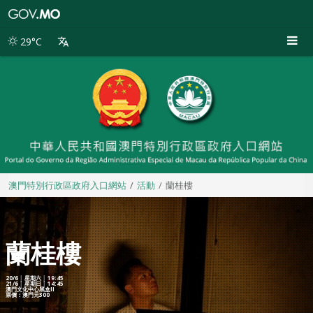
澳
門
特
29°C
別
行
政
區
政
府
入
口
網
站
澳門特別行政區政府入口網站
活動
蘭桂樓
蘭桂樓
20/6 │ 星期六 │ 19:45
21/6 │ 星期日 │ 14:45
澳門文化中心黑盒II
票價：澳門元300