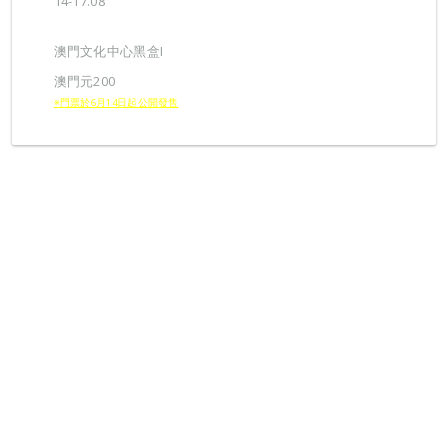
14-17.08
澳門文化中心黑盒I
澳門元200
※門票於6月14日起公開發售