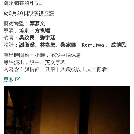
雖遠猶在的印記。
於6月20日設演後座談
藝術總監：
葉嘉文
導演、編劇：
方祺端
演員：
吳銳民
、
鄧宇廷
設計：
謝徵燊
、
林嘉碧
、
黎家維
、
Remuiwai
、
成博民
演出時間約一小時，不設中場休息
粵語演出，設中、英文字幕
內容含血腥情節，只限十八歲或以上人士觀看
更多