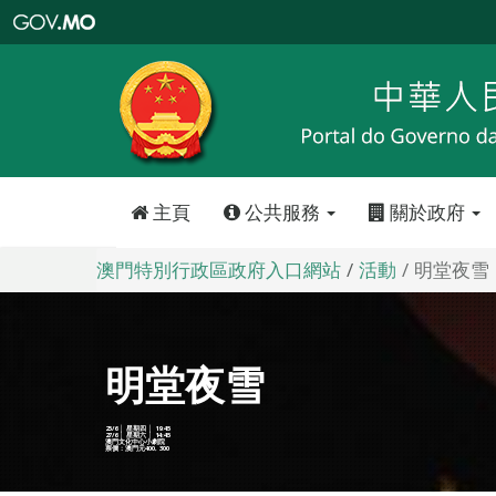
澳
門
特
別
行
政
區
政
府
入
口
網
站
主頁
公共服務
關於政府
澳門特別行政區政府入口網站
活動
明堂夜雪
明堂夜雪
25/6 │ 星期四 │ 19:45
27/6 │ 星期六 │ 14:45
澳門文化中心小劇院
票價：澳門元400, 300