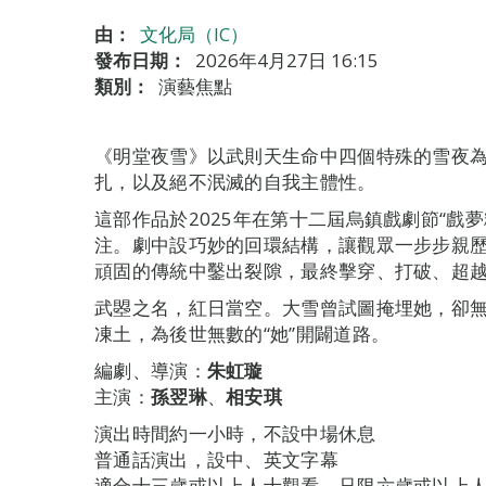
由：
文化局（IC）
發布日期：
2026年4月27日 16:15
類別：
演藝焦點
《明堂夜雪》以武則天生命中四個特殊的雪夜
扎，以及絕不泯滅的自我主體性。
這部作品於2025年在第十二屆烏鎮戲劇節“戲
注。劇中設巧妙的回環結構，讓觀眾一步步親
頑固的傳統中鑿出裂隙，最終擊穿、打破、超
武曌之名，紅日當空。大雪曾試圖掩埋她，卻
凍土，為後世無數的“她”開闢道路。
編劇、導演：
朱虹璇
主演：
孫翌琳
、
相安琪
演出時間約一小時，不設中場休息
普通話演出，設中、英文字幕
適合十三歲或以上人士觀看，只限六歲或以上