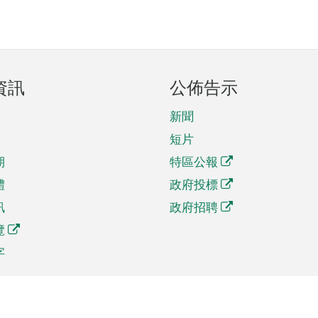
資訊
公佈告示
新聞
短片
期
特區公報
體
政府投標
訊
政府招聘
覽
字
及貿易
相關連結