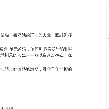
為錨點，書寫她的野心與力量、困惑與掙
夢糧倉”單元首演，旋即引起廣泛討論和關
歷武則天的人生——她以自身之存在，在
越。
無法阻止她熾熱地燃燒，融化千年父權的
人士入場