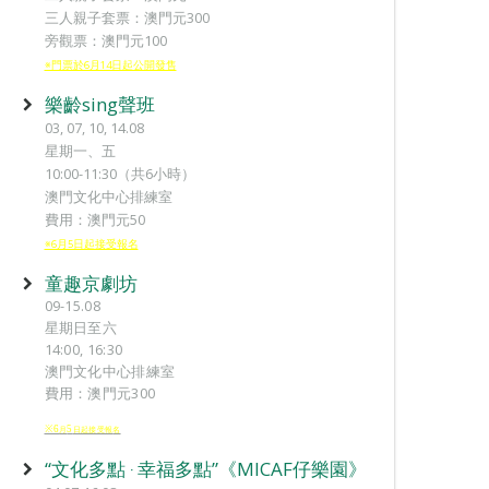
三人親子套票：澳門元300
旁觀票：澳門元100
※門票於6月14日起公開發售
樂齡sing聲班
03, 07, 10, 14.08
星期一、五
10:00-11:30（共6小時）
澳門文化中心排練室
費用：澳門元50
※6月5日起接受報名
童趣京劇坊
09-15.08
星期日至六
14:00, 16:30
澳門文化中心排練室
費用：澳門元300
※6
5
月
日起接受報
名
“文化多點 ‧ 幸福多點”《MICAF仔樂園》