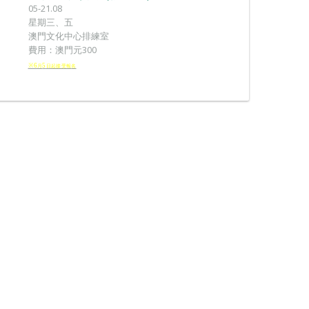
05-21.08
星期三、五
澳門文化中心排練室
費用：澳門元300
※6
5
月
日起接受報
名