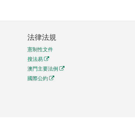
法律法規
憲制性文件
搜法易
澳門主要法例
國際公約