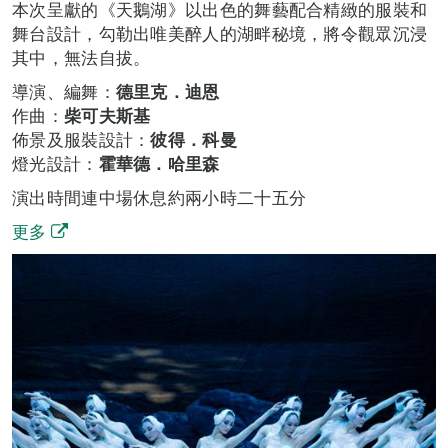
本次呈獻的《天鵝湖》以出色的舞藝配合精緻的服裝和
舞台設計，勾勒出唯美醉人的湖畔秘境，將令觀眾沉浸
其中，無法自拔。
導演、編舞：
德里克．迪恩
作曲：
柴可夫斯基
佈景及服裝設計：
彼得．科曼
燈光設計：
霍華德．哈里森
演出時間連中場休息約兩小時二十五分
更多