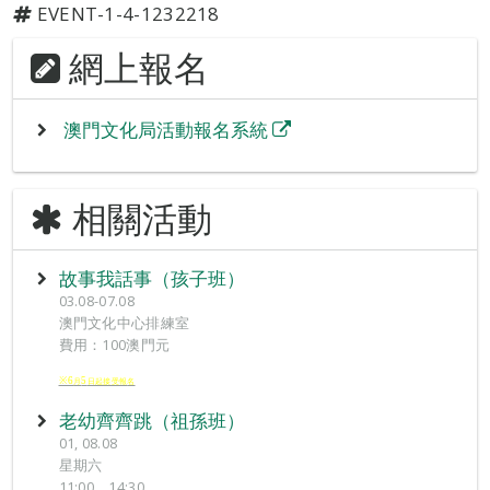
EVENT-1-4-1232218
網上報名
澳門文化局活動報名系統
相關活動
故事我話事（孩子班）
03.08-07.08
澳門文化中心排練室
費用：100澳門元
※6
5
月
日起接受報
名
老幼齊齊跳（祖孫班）
01, 08.08
星期六
11:00，14:30