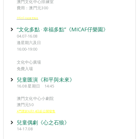
澳門文化中心排練室
費用：澳門元300
※6
5
月
日起接受報
名
“文化多點 ‧ 幸福多點”《MICAF仔樂園》
04.07-16.08
逢星期六及日
16:00-19:00
文化中心廣場
免費入場
兒童匯演《和平與未來》
16.08 星期日 14:45
澳門文化中心小劇院
澳門元50
※門票於6月14日起公開發售
兒童偶劇《心之石狼》
14-17.08