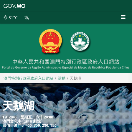
澳
門
特
31°C
別
行
政
區
政
府
入
口
網
站
澳門特別行政區政府入口網站
活動
天鵝湖
天鵝湖
19, 20/6 │ 星期五、六 │ 20:00
澳門文化中心綜合劇院
票價：澳門元400, 350, 280, 150