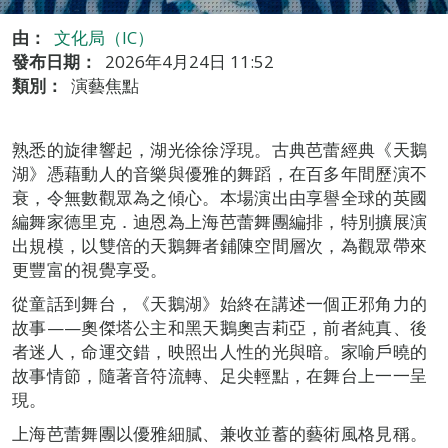
由：
文化局（IC）
發布日期：
2026年4月24日 11:52
類別：
演藝焦點
熟悉的旋律響起，湖光徐徐浮現。古典芭蕾經典《天鵝
湖》憑藉動人的音樂與優雅的舞蹈，在百多年間歷演不
衰，令無數觀眾為之傾心。本場演出由享譽全球的英國
編舞家德里克．迪恩為上海芭蕾舞團編排，特別擴展演
出規模，以雙倍的天鵝舞者鋪陳空間層次，為觀眾帶來
更豐富的視覺享受。
從童話到舞台，《天鵝湖》始終在講述一個正邪角力的
故事——奧傑塔公主和黑天鵝奧吉莉亞，前者純真、後
者迷人，命運交錯，映照出人性的光與暗。家喻戶曉的
故事情節，隨著音符流轉、足尖輕點，在舞台上一一呈
現。
上海芭蕾舞團以優雅細膩、兼收並蓄的藝術風格見稱。