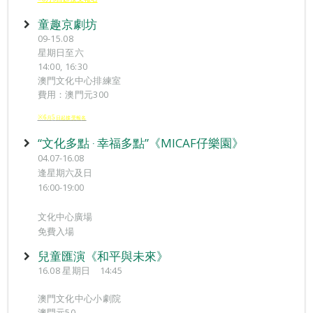
童趣京劇坊
09-15.08
星期日至六
14:00, 16:30
澳門文化中心排練室
費用：澳門元300
※6
5
月
日起接受報
名
“文化多點 ‧ 幸福多點”《MICAF仔樂園》
04.07-16.08
逢星期六及日
16:00-19:00
文化中心廣場
免費入場
兒童匯演《和平與未來》
16.08 星期日 14:45
澳門文化中心小劇院
澳門元50