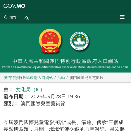
澳
門
特
28°C
別
行
政
區
政
府
入
口
網
站
澳門特別行政區政府入口網站
活動
澳門國際兒童電影展
由：
文化局（IC）
發布日期：
2026年5月28日 19:36
類別：
澳門國際兒童藝術節
今屆澳門國際兒童電影展以“成長、溝通、傳承”三個成
長階段為題，展開一場場笑淚交織的心靈對話。是次將