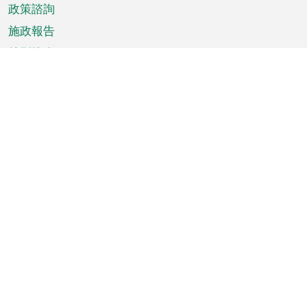
政策諮詢
施政報告
特別推介
澳門資訊
天氣
交通
公眾假期
文娛康體
城市資訊
澳門便覽
統計數字
公佈告示