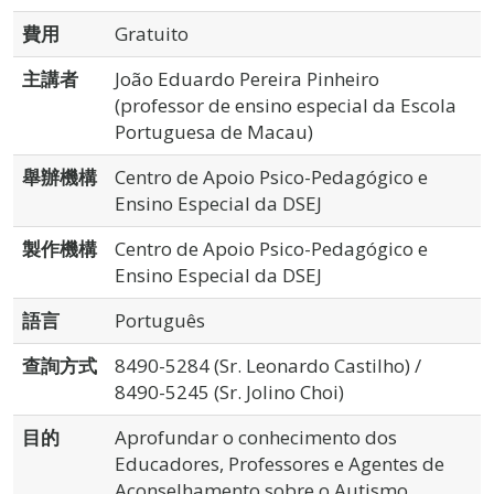
費用
Gratuito
主講者
João Eduardo Pereira Pinheiro
(professor de ensino especial da Escola
Portuguesa de Macau)
舉辦機構
Centro de Apoio Psico-Pedagógico e
Ensino Especial da DSEJ
製作機構
Centro de Apoio Psico-Pedagógico e
Ensino Especial da DSEJ
語言
Português
查詢方式
8490-5284 (Sr. Leonardo Castilho) /
8490-5245 (Sr. Jolino Choi)
目的
Aprofundar o conhecimento dos
Educadores, Professores e Agentes de
Aconselhamento sobre o Autismo,