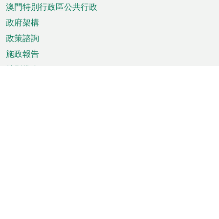
澳門特別行政區公共行政
政府架構
政策諮詢
施政報告
特別推介
澳門資訊
天氣
交通
公眾假期
文娛康體
城市資訊
澳門便覽
統計數字