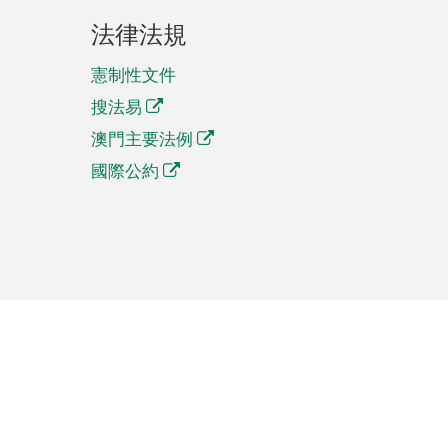
法律法規
憲制性文件
搜法易
澳門主要法例
國際公約