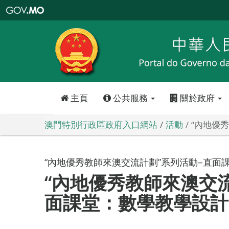
澳
門
特
別
行
政
區
政
府
入
口
網
站
主頁
公共服務
關於政府
澳門特別行政區政府入口網站
活動
“內地優
“內地優秀教師來澳交流計劃”系列活動–直面
“內地優秀教師來澳交
面課堂：數學教學設計