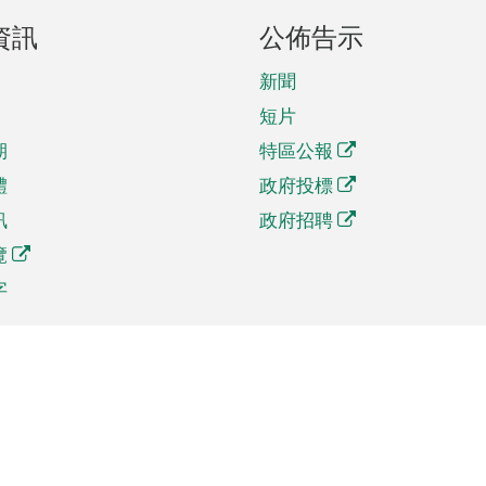
資訊
公佈告示
新聞
短片
期
特區公報
體
政府投標
訊
政府招聘
覽
字
及貿易
相關連結
資
手機應用程式目錄
貿會展
社交媒體目錄