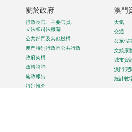
頁
關於政府
澳門
腳
菜
行政長官、主要官員、
天氣
立法和司法機關
單
交通
公共部門及其他機構
公眾假
澳門特別行政區公共行政
文娛康
政府架構
城市資
政策諮詢
澳門便
施政報告
統計數
特別推介
來澳旅遊
商務
計劃行程
貿易投
觀光
澳門經