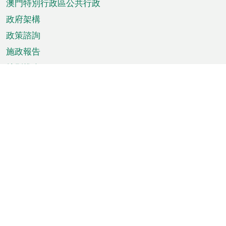
澳門特別行政區公共行政
政府架構
政策諮詢
施政報告
特別推介
澳門資訊
天氣
交通
公眾假期
文娛康體
城市資訊
澳門便覽
統計數字