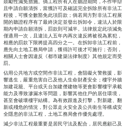
鼓勵性減免措施。倘工程所有人在聽證期間，不作申辯
且申請自願清拆，當獲許可及確認完全拆除所有非法工
程後，可獲全數豁免此項罰款；倘若局方對非法工程展
開的聽證程序有了最終決定並發出拆卸令，違法人於限
期內申請自願清拆，罰款則可減半。法律規定此項減免
僅適用一次，且違法人五年內再次違反將被視為累犯，
相應的罰款下限將提高四分之一。在拆卸非法工程前，
應先向土地工務局申請，獲得許可後才可施行；否則，
相關人士會因違反《都市建築法律制度》其他規定而受
罰。
佔用公共地方或空間作非法工程，會阻礙火警救援，影
響逃生，嚴重危害自己及他人生命財產安全；樓宇外牆
加建花籠、平台或天台加建僭建物等更會影響樓宇承載
能力及導致滲漏水等問題，影響其他住戶的居住環境，
甚至會破壞樓宇結構。為有效跟進及打擊，對新建、翻
新或殘危的情況，對公眾走火安全及公共衛生等構成安
全隱患的非法工程，土地工務局會作優先處理。
減少非法工程最重要是居民守法及配合，居民應顧己及