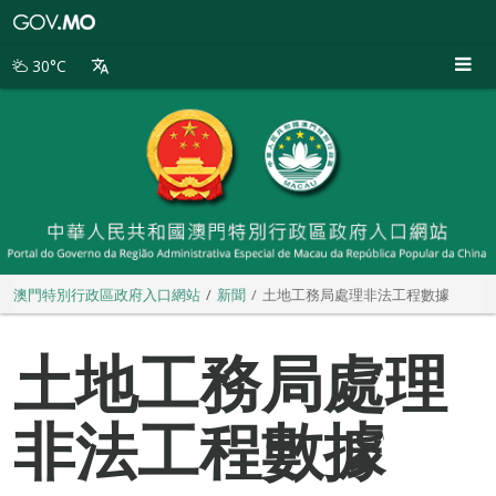
澳
門
特
30°C
別
行
政
區
政
府
入
口
網
站
澳門特別行政區政府入口網站
新聞
土地工務局處理非法工程數據
土地工務局處理
非法工程數據