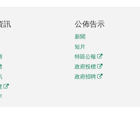
資訊
公佈告示
新聞
短片
期
特區公報
體
政府投標
訊
政府招聘
覽
字
及貿易
相關連結
資
手機應用程式目錄