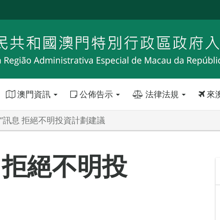
澳門資訊
公佈告示
法律法規
來
撞”訊息 拒絕不明投資計劃建議
 拒絕不明投