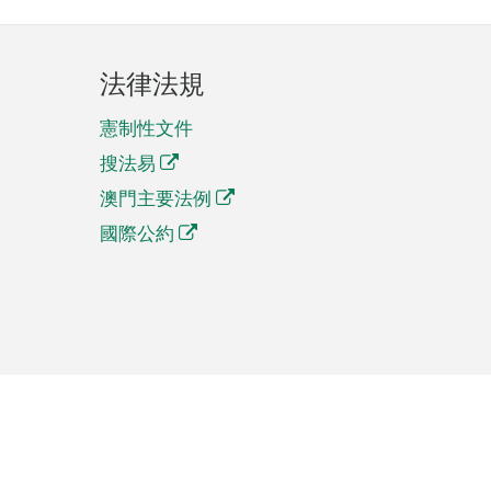
法律法規
憲制性文件
搜法易
澳門主要法例
國際公約