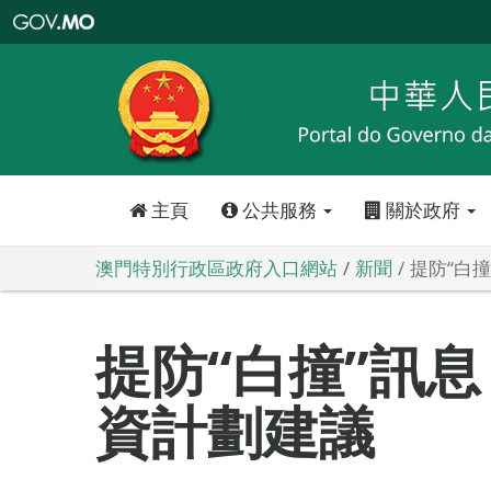
澳
門
特
別
行
政
區
政
府
入
口
網
站
主頁
公共服務
關於政府
澳門特別行政區政府入口網站
新聞
提防“白
提防“白撞”訊息
資計劃建議