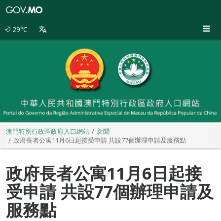
澳
門
特
29°C
別
行
政
區
政
府
入
口
網
站
澳門特別行政區政府入口網站
新聞
政府長者公寓11月6日起接受申請 共設77個辦理申請及服務點
政府長者公寓11月6日起接
受申請 共設77個辦理申請及
服務點