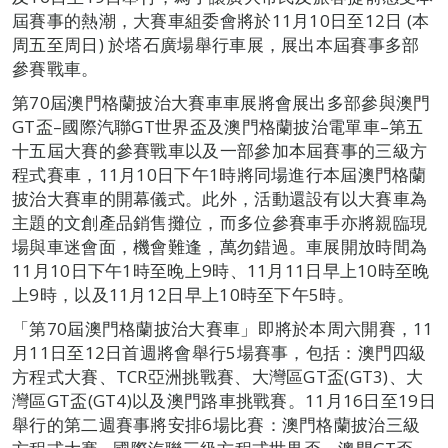
屆賽事的熱潮，大賽車組委會將於11月10日至12日 (本
周五至周日) 於塔石廣場舉行車展，展出本屆賽事多部
參賽戰車。
第70屆澳門格蘭披治大賽車車展將會展出多部參與澳門
GT盃–國際汽聯GT世界盃及澳門格蘭披治電單車–第五
十五屆大賽的參賽戰車以及一部參加本屆賽事的三級方
程式賽車，11月10日下午1時將同場進行本屆澳門格蘭
披治大賽車的開幕儀式。此外，活動還設有以大賽車為
主題的文創產品銷售攤位，而多位參賽車手亦將親臨現
場與車迷會面，機會難逢，萬勿錯過。車展開放時間為
11月10日下午1時至晚上9時、11月11日早上10時至晚
上9時，以及11月12日早上10時至下午5時。
「第70屆澳門格蘭披治大賽車」即將於本周六開賽，11
月11日至12日首週將會舉行5場賽事，包括：澳門四級
方程式大賽、TCR亞洲挑戰賽、大灣區GT盃(GT3)、大
灣區GT盃(GT4)以及澳門路車挑戰賽。11月16日至19日
舉行的第二週賽事將安排6場比賽：澳門格蘭披治三級