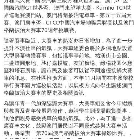
方程式大賽 - 國際汽聯三級方程式世界盃、澳門GT盃 -
國際汽聯GT世界盃、澳門東望洋大賽 - Kumho TCR世
界巡迴賽澳門站、澳門格蘭披治電單車 - 第五十五屆大
賽、澳門房車盃 - CTCC中國汽車場地職業聯賽以及澳門
格蘭披治大賽車70週年挑戰賽。
隨著賽事臨近，大賽車的熱潮亦日漸增加，為了進一步
提升本澳社區的氣氛，大賽車組委會將於多個地點設置
大型屏幕轉播賽事，包括議事亭前地、祐漢街市公園、
三盞燈圓形地、氹仔嘉模墟、友誼廣場、綠楊花園休憩
區和塔石廣場，讓市民及旅客可以從不同途徑接觸大賽
車的訊息。在社區推廣方面，本年11月期間在本澳學校
舉行賽車圖片巡校展活動，以展板方式向學生講述澳門
格蘭披治大賽車的歷史及相關資訊。
為讓年青一代加深認識大賽車，大賽車組委會今年繼續
與教育及青年發展局協作，邀請學生到現場觀賞賽事，
讓他們親身感受賽車的熾熱氣氛。此外，為了進一步推
廣賽車文化，鼓勵澳門居民以不同形式參與大賽車活
動，將舉辦「第70屆澳門格蘭披治大賽車攝影比賽」，