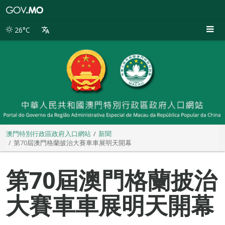
澳
門
特
26°C
別
行
政
區
政
府
入
口
網
站
澳門特別行政區政府入口網站
新聞
第70屆澳門格蘭披治大賽車車展明天開幕
第70屆澳門格蘭披治
大賽車車展明天開幕