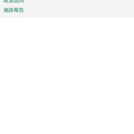
政策諮詢
施政報告
特別推介
澳門資訊
天氣
交通
公眾假期
文娛康體
城市資訊
澳門便覽
統計數字
公佈告示
新聞