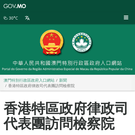
澳
門
特
30°C
別
行
政
區
政
府
入
口
網
站
澳門特別行政區政府入口網站
新聞
香港特區政府律政司代表團訪問檢察院
香港特區政府律政司
代表團訪問檢察院